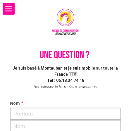
Accueil
Agence de communication
Contact
DÉCALÉE depuis 2007
UNE QUESTION ? 
MAGAZINE
Je suis basé à Montauban et je suis mobile sur toute la 
France 🇫🇷
Tel : 06.18.34.74.18
Remplissez le formulaire ci-dessous 
Nom
*